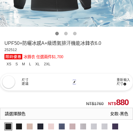
UPF50+防曬冰感A+級透氣排汗機能冰鋒衣6.0
252512
冰鋒衣 任選兩件$1,700
XS
S
M
L
XL
2XL
尺寸
重新輸入
建議
尺寸
880
NT$1760
NT$
請選擇顏色
女款-黑色