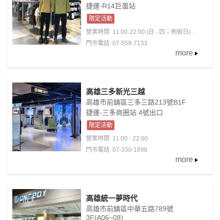
捷運-R14巨蛋站
限定活動
營業時間
11:00-22:00 (日 - 四；例假日)
11:00-22:30 (五 - 六；含例假日前夕)
門市電話 07-559-7133
more
高雄三多新光三越
高雄市前鎮區三多三路213號B1F
捷運-三多商圈站 4號出口
限定活動
營業時間
11:00 - 22:00
門市電話 07-330-1898
more
高雄統一夢時代
高雄市前鎮區中華五路789號
3F(A06~08)