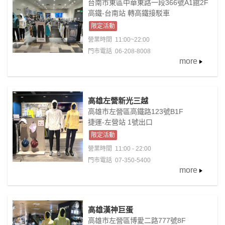
台南市東區中華東路一段366號A1館2F
高鐵-台南站 轉高鐵接駁車
限定活動
營業時間
11:00~22:00
門市電話 06-208-8008
more
高雄左營新光三越
高雄市左營區高鐵路123號B1F
捷運-左營站 1號出口
限定活動
營業時間
11:00 - 22:00
門市電話 07-350-5400
more
高雄漢神巨蛋
高雄市左營區博愛二路777號8F