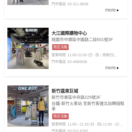
22:30(五-六；國定假日)
門市電話 03-311-8636
more
大江國際購物中心
桃園市中壢區中園路二段501號3F
限定活動
營業時間
11:00-22:00 (日 - 四；例假日)
11:00-22:30 (五 - 六；含例假日前夕)
門市電話 03-4680636
more
新竹遠東巨城
新竹市東區中央路229號3F
台鐵-新竹火車站 至新竹客運北站轉接駁
車
限定活動
營業時間
11:00 - 21:30 (日 - 四) 11:00 - 22:00
(五 - 六)
門市電話 03-532-6397