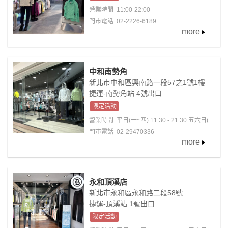
營業時間
11:00-22:00
門市電話 02-2226-6189
more
中和南勢角
新北市中和區興南路一段57之1號1樓
捷運-南勢角站 4號出口
限定活動
營業時間
平日(一~四) 11:30 - 21:30 五六日(國
定假日)11:00 - 22:30
門市電話 02-29470336
more
永和頂溪店
新北市永和區永和路二段58號
捷運-頂溪站 1號出口
限定活動