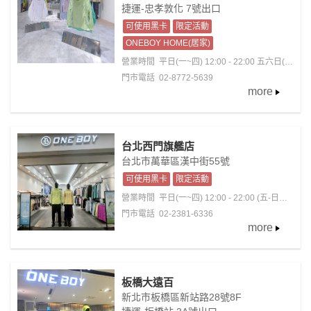
捷運-忠孝敦化 7號出口
可使用黑卡
限定活動
ONEBOY HOME(居家)
營業時間
平日(一~四) 12:00 - 22:00 五六日(國
定假日)11:00 - 22:30
門市電話 02-8772-5639
more
台北西門旗艦店
台北市萬華區漢中街55號
可使用黑卡
限定活動
營業時間
平日(一~四) 12:00 - 22:00 (五-日；
國定假日)11:00 - 22:30
門市電話 02-2381-6336
more
板橋大遠百
新北市板橋區新站路28號8F