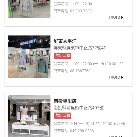
營業時間
11:00 - 22:00
門市電話 03-833-7389
more
屏東太平洋
屏東縣屏東市中正路72號4F
限定活動
營業時間
11:00 - 22:00 (一 - 五) 10:30 - 22:00
(六 - 日)
門市電話 08-7667768
more
南投埔里店
南投縣埔里鎮中正路407號
限定活動
營業時間
平日(一~四) 11:30 - 21:30 五六日(國
定假日)11:00 - 22:30
門市電話 049-299-0336
more