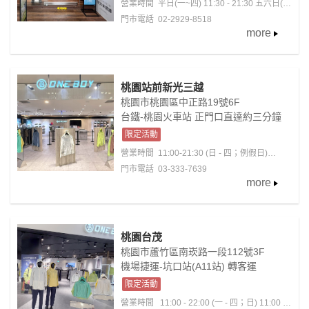
營業時間
平日(一~四) 11:30 - 21:30 五六日(國
定假日)11:00 - 22:30
門市電話 02-2929-8518
more
桃園站前新光三越
桃園市桃園區中正路19號6F
台鐵-桃園火車站 正門口直達約三分鐘
限定活動
營業時間
11:00-21:30 (日 - 四；例假日)
11:00-22:00 (五 - 六；含例假日前夕)
門市電話 03-333-7639
more
桃園台茂
桃園市蘆竹區南崁路一段112號3F
機場捷運-坑口站(A11站) 轉客運
限定活動
營業時間
11:00 - 22:00 (一 - 四；日) 11:00 -