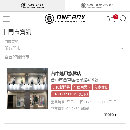
0
門市資訊
門市查詢
所有門市
全台27間門市
台中逢甲旗艦店
台中市西屯區福星路419號
8/10新開幕
可使用黑卡
限定活動
ONEBOY HOME(居家)
營業時間
平日(一~四) 12:00 - 22:00 (五-日；
國定假日)11:00 - 22:30
門市電話 04-2451-0598
more