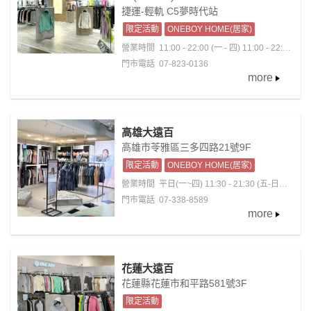
捷運-輕軌 C5夢時代站
限定活動
ONEBOY HOME(居家)
營業時間
11:00 - 22:00 (一 - 四) 11:00 - 22:30
( 五 ), 10:30 - 22:30 ( 六 ), 10:30 - 22:00 ( 日 )
門市電話 07-823-0136
more
高雄大遠百
高雄市苓雅區三多四路21號9F
限定活動
ONEBOY HOME(居家)
營業時間
平日(一~四) 11:30 - 21:30 (五-日；
國定假日)11:00 - 22:00
門市電話 07-338-8589
more
花蓮大遠百
花蓮縣花蓮市和平路581號3F
限定活動