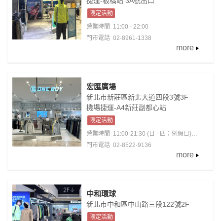
捷運-板橋站 3A號出口
限定活動
營業時間
11:00 - 22:00
門市電話 02-8961-1338
more
宏匯廣場
新北市新莊區新北大道四段3號3F
機場捷運-A4新莊副都心站
限定活動
營業時間
11:00-21:30 (日 - 四；例假日)
11:00-22:00 (五 - 六；含例假日前夕)
門市電話 02-8522-9136
more
中和環球
新北市中和區中山路三段122號2F
限定活動