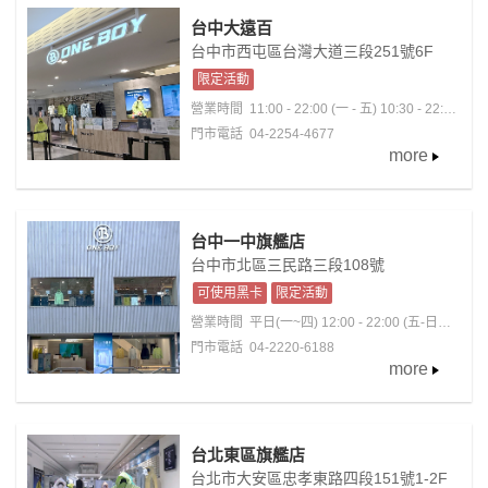
台中大遠百
台中市西屯區台灣大道三段251號6F
限定活動
營業時間
11:00 - 22:00 (一 - 五) 10:30 - 22:00
(六 - 日；含例假日)
門市電話 04-2254-4677
more
台中一中旗艦店
台中市北區三民路三段108號
可使用黑卡
限定活動
營業時間
平日(一~四) 12:00 - 22:00 (五-日；
國定假日)11:00 - 22:30
門市電話 04-2220-6188
more
台北東區旗艦店
台北市大安區忠孝東路四段151號1-2F