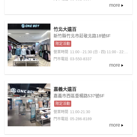
more
竹北大遠百
新竹縣竹北市莊敬北路18號6F
限定活動
營業時間
11:00 - 21:30 (日 - 四) 11:00 - 22:00
(五 - 六)
門市電話 03-550-8337
more
嘉義大遠百
嘉義市西區垂楊路537號6F
限定活動
營業時間
11:00-21:30
門市電話 05-286-8189
more