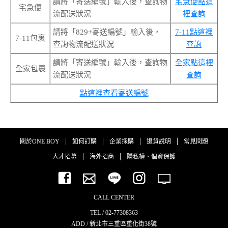
請將「寄送編號」輸入後，查詢物
宅急便點這
宅急便
流配送狀況
裡查詢
請將「829+寄送編號」輸入後，
7-11點這裡
7-11包裹
查詢物流配送狀況
查詢
請將「寄送編號」輸入後，查詢物
全家點這裡
全家包裹
流配送狀況
查詢
點這裡查看寄送編號
|
|
|
|
關於ONE BOY
如何訂購
企業採購
退貨說明
常見問題
|
|
人才招募
海外招商
隱私權、個資保護
CALL CENTER
TEL / 02-77308363
ADD / 新北市三重區重化街38號