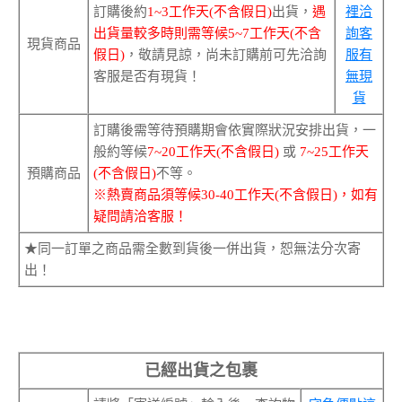
訂購後約
1~3工作天(不含假日)
出貨，
遇
裡洽
出貨量較多時則需等候5~7工作天(不含
詢客
現貨商品
假日)
，敬請見諒，尚未訂購前可先洽詢
服有
客服是否有現貨！
無現
貨
訂購後需等待預購期會依實際狀況安排出貨，一
般約等候
7~20工作天(不含假日)
或
7~25工作天
預購商品
(不含假日)
不等。
※熱賣商品須等候30-40工作天(不含假日)，如有
疑問請洽客服！
★同一訂單之商品需全數到貨後一併出貨，恕無法分次寄
出！
已經出貨之包裹