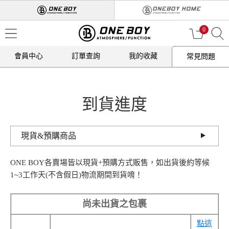
0
會員中心
訂單查詢
我的收藏
常見問題
到貨進度
現貨&預購商品
ONE BOY各賣場皆以現貨+預購方式販售，如出貨後約等候
1~3工作天(不含假日)物流期間到貨唷！
尚未出貨之包裹
點這