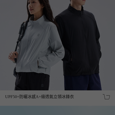
UPF50+防曬冰感A+級透氣立領冰鋒衣