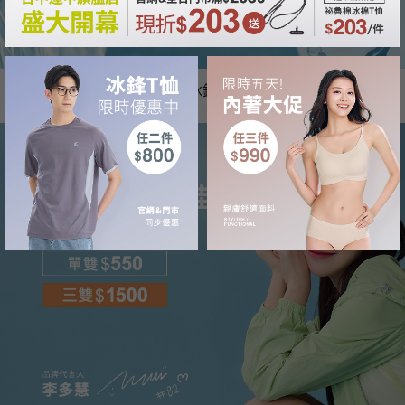
冰感A級雲朵感透氣無印痕冰鋒T恤