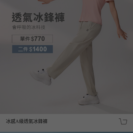
冰感A級透氣冰鋒褲