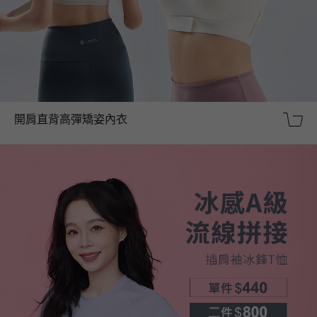
開肩直背高彈矯姿內衣