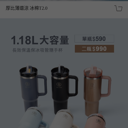
厚比薄還涼 冰棉T2.0