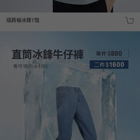
插肩袖冰鋒T恤