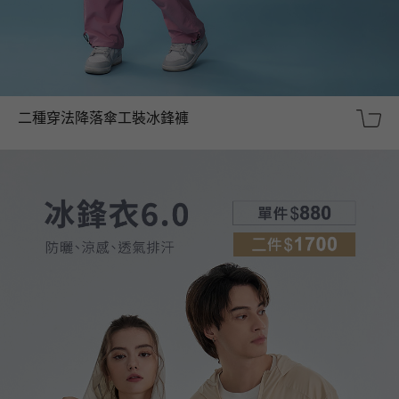
二種穿法降落傘工裝冰鋒褲