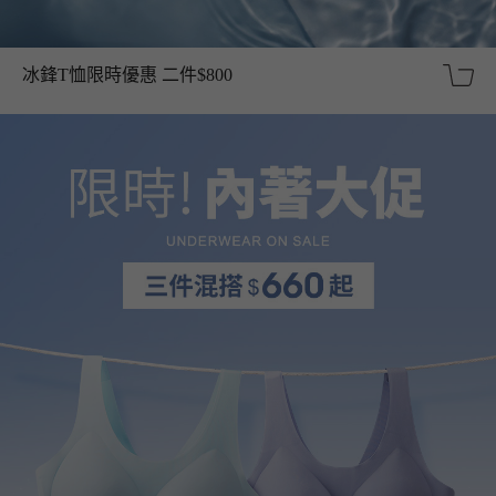
冰鋒T恤限時優惠 二件$800