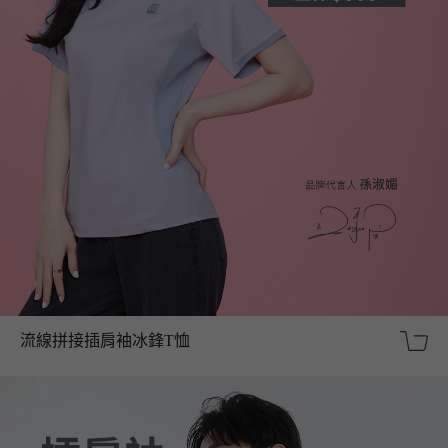
流線拼接插肩袖冰鋒T恤